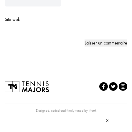
Site web
Designed, coded and finely tuned by
Nuuk
×