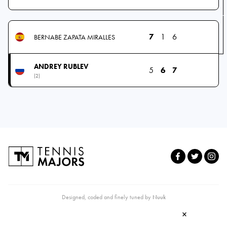
7
1
6
BERNABE ZAPATA MIRALLES
ANDREY RUBLEV
5
6
7
(2)
Designed, coded and finely tuned by
Nuuk
×