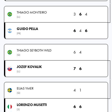
THIAGO MONTEIRO
3
6
4
(LL)
GUIDO PELLA
6
4
6
(PR)
THIAGO SEYBOTH WILD
6
4
(Q)
JOZEF KOVALIK
7
6
(LL)
ELIAS YMER
4
1
(Q)
LORENZO MUSETTI
6
6
(3)