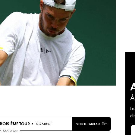
À
Le
di
TROISIÈME TOUR
• TERMINÉ
VOIR LE TABLEAU
R. Molleker