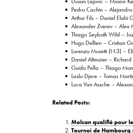
Dusan Lajovic – Miomir K
Pedro Cachin – Alejandro
Arthur Fils – Daniel Elah
Alexander Zverev – Alex
Thiago Seyboth Wild – Jo
Hugo Dellien – Cristian G
Lorenzo Musetti (N.3) – El
Daniel Altmaier – Richard
Guido Pella – Thiago Monte
Laslo Djere – Tomas Martin
Luca Van Assche – Alexand
Related Posts:
Molcan qualifié pour 
Tournoi de Hambourg :