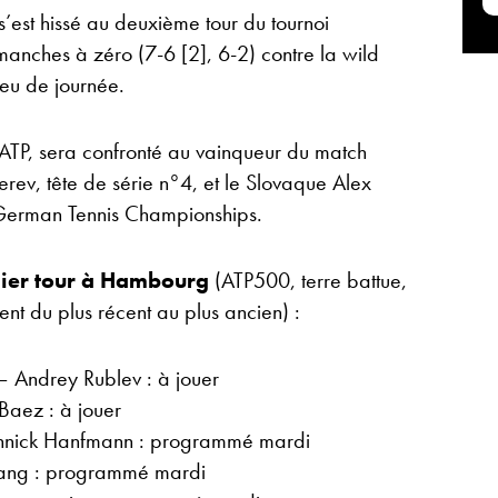
’est hissé au deuxième tour du tournoi
nches à zéro (7-6 [2], 6-2) contre la wild
eu de journée.
’ATP, sera confronté au vainqueur du match
ev, tête de série n°4, et le Slovaque Alex
German Tennis Championships.
mier tour à Hambourg
(ATP500, terre battue,
hent du plus récent au plus ancien) :
 Andrey Rublev : à jouer
Baez : à jouer
annick Hanfmann : programmé mardi
hang : programmé mardi