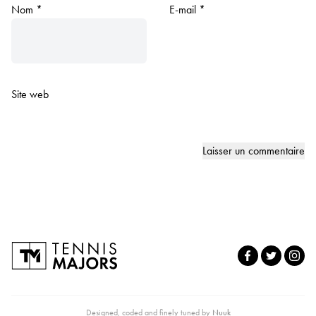
Nom
*
E-mail
*
Site web
Designed, coded and finely tuned by
Nuuk