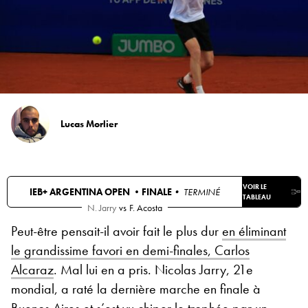
Lucas Morlier
VOIR LE
IEB+ ARGENTINA OPEN •
FINALE
• TERMINÉ
TABLEAU
N. Jarry
vs
F. Acosta
Peut-être pensait-il avoir fait le plus dur
en éliminant
le grandissime favori en demi-finales, Carlos
Alcaraz
. Mal lui en a pris. Nicolas Jarry, 21e
mondial, a raté la dernière marche en finale à
Buenos Aires et s’est vu chiper le trophée par un