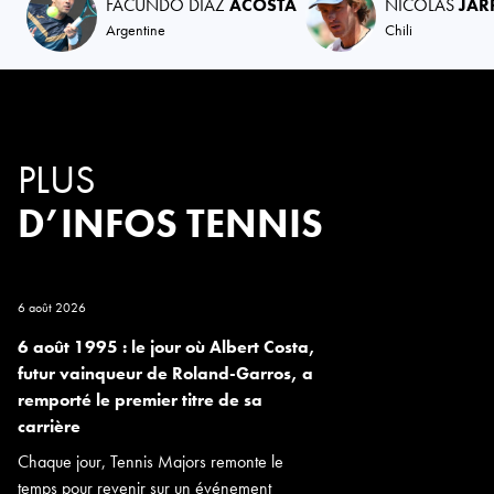
FACUNDO DIAZ
ACOSTA
NICOLAS
JAR
Argentine
Chili
PLUS
D’INFOS TENNIS
6 août 2026
6 août 1995 : le jour où Albert Costa,
futur vainqueur de Roland-Garros, a
remporté le premier titre de sa
carrière
Chaque jour, Tennis Majors remonte le
temps pour revenir sur un événement