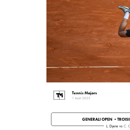
Tennis Majors
1 Août 2023
GENERALI OPEN •
TROIS
L. Djere
vs
C. 