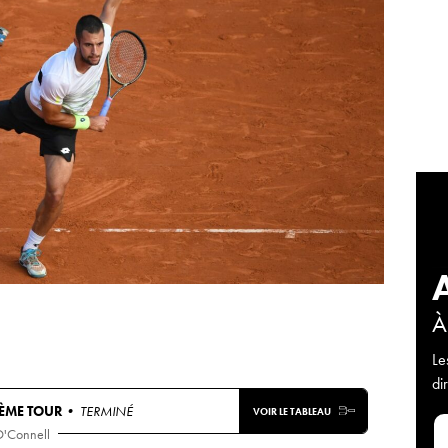
À
Le
di
IÈME TOUR
• TERMINÉ
VOIR LE TABLEAU
O'Connell