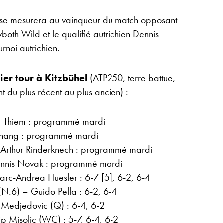
, se mesurera au vainqueur du match opposant
both Wild et le qualifié autrichien Dennis
rnoi autrichien.
ier tour à Kitzbühel
(ATP250, terre battue,
nt du plus récent au plus ancien) :
c Thiem : programmé mardi
Zhang : programmé mardi
Arthur Rinderknech : programmé mardi
ennis Novak : programmé mardi
arc-Andrea Huesler : 6-7 [5], 6-2, 6-4
N.6) – Guido Pella : 6-2, 6-4
Medjedovic (Q) : 6-4, 6-2
p Misolic (WC) : 5-7, 6-4, 6-2