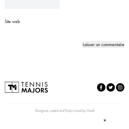
Site web
Designed, coded and finely tuned by
Nuuk
×