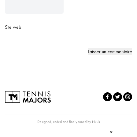
Site web
Designed, coded and finely tuned by
Nuuk
×