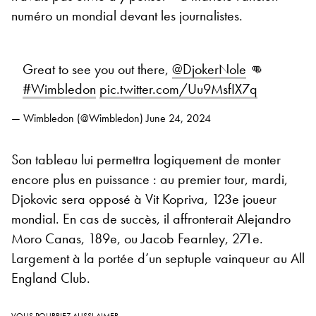
numéro un mondial devant les journalistes.
Great to see you out there,
@DjokerNole
👊
#Wimbledon
pic.twitter.com/Uu9MsfIX7q
— Wimbledon (@Wimbledon)
June 24, 2024
Son tableau lui permettra logiquement de monter
encore plus en puissance : au premier tour, mardi,
Djokovic sera opposé à Vit Kopriva, 123e joueur
mondial. En cas de succès, il affronterait Alejandro
Moro Canas, 189e, ou Jacob Fearnley, 271e.
Largement à la portée d’un septuple vainqueur au All
England Club.
VOUS POURRIEZ AUSSI AIMER