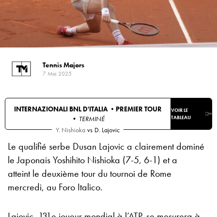
Tennis Majors
7 Mai 2025
INTERNAZIONALI BNL D'ITALIA •
PREMIER TOUR
VOIR LE
• TERMINÉ
TABLEAU
Y. Nishioka
vs
D. Lajovic
Le qualifié serbe Dusan Lajovic a clairement dominé
le Japonais Yoshihito Nishioka (7-5, 6-1) et a
atteint le deuxième tour du tournoi de Rome
mercredi, au Foro Italico.
Lajovic, 131e joueur mondial à l’ATP, se mesurera à