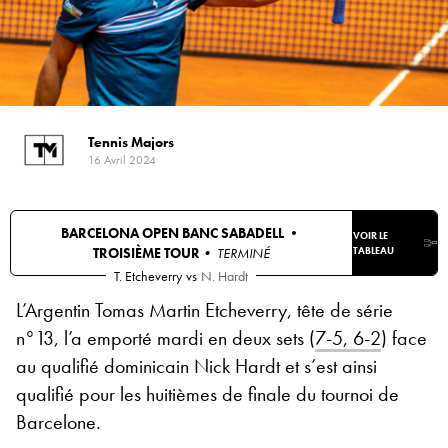
Tennis Majors
16 Avril 2024
BARCELONA OPEN BANC SABADELL •
VOIR LE
TROISIÈME TOUR
• TERMINÉ
TABLEAU
T. Etcheverry
vs
N. Hardt
L’Argentin Tomas Martin Etcheverry, tête de série
n°13, l’a emporté mardi en deux sets (
7-5, 6-2
) face
au qualifié dominicain Nick Hardt et s’est ainsi
qualifié pour les huitièmes de finale du tournoi de
Barcelone.