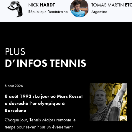
NICK
HARDT
TOMAS MARTIN
ET
République Dominicaine
Argentine
PLUS
D’INFOS TENNIS
8 août 2026
8 août 1992 : Le jour où Marc Rosset
a décroché l’or olympique à
Barcelone
Chaque jour, Tennis Majors remonte le
temps pour revenir sur un événement