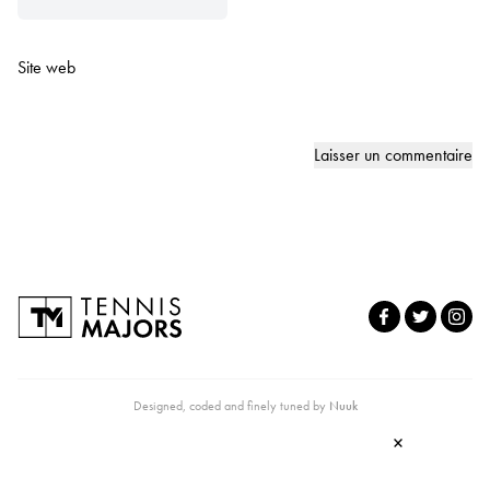
Site web
Designed, coded and finely tuned by
Nuuk
×