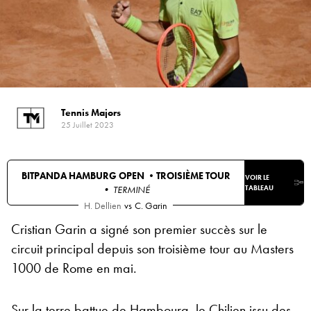
Tennis Majors
25 Juillet 2023
BITPANDA HAMBURG OPEN •
TROISIÈME TOUR
VOIR LE
• TERMINÉ
TABLEAU
H. Dellien
vs
C. Garin
Cristian Garin a signé son premier succès sur le
circuit principal depuis son troisième tour au Masters
1000 de Rome en mai.
Sur la terre battue de Hambourg, le Chilien issu des