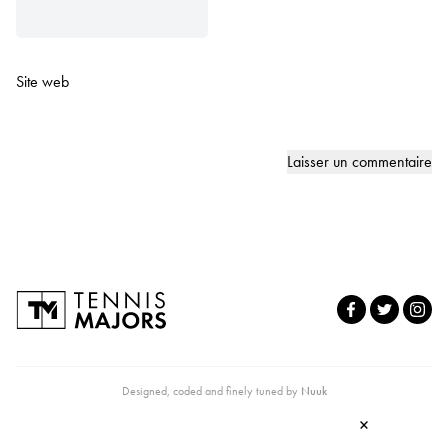
Site web
Designed, coded and finely tuned by
Nuuk
×