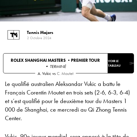
Tennis Majors
2 Octobre 2024
ROLEX SHANGHAI MASTERS •
PREMIER TOUR
VOIR LE
• TERMINÉ
TABLEAU
A. Vukic
vs
C. Moutet
Le qualifié australien Aleksandar Vukic a battu le
Français Corentin Moutet en trois sets (2-6, 6-3, 6-4)
et s’est qualifié pour le deuxième tour du Masters 1
000 de Shanghai, ce mercredi au Qi Zhong Tennis
Center.
Vukic, 90e joueur mondial, sera opposé à la tête de