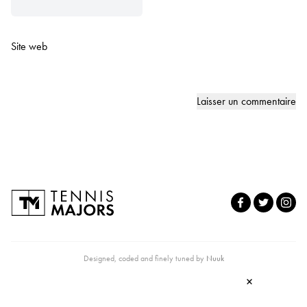
Site web
Designed, coded and finely tuned by
Nuuk
×