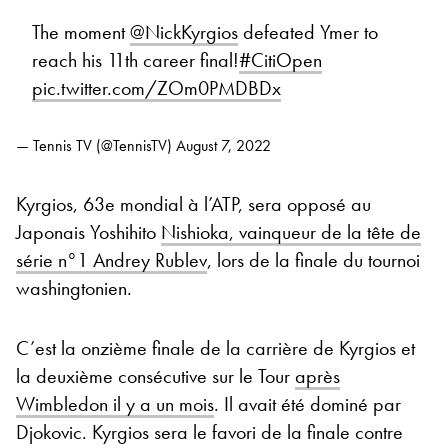
The moment
@NickKyrgios
defeated Ymer to
reach his 11th career final!
#CitiOpen
pic.twitter.com/ZOm0PMDBDx
— Tennis TV (@TennisTV)
August 7, 2022
Kyrgios, 63e mondial à l’ATP, sera opposé au
Japonais Yoshihito
Nishioka, vainqueur de la tête de
série n°1 Andrey Rublev
, lors de la finale du tournoi
washingtonien.
C’est la onzième finale de la carrière de Kyrgios et
la deuxième consécutive sur le Tour
après
Wimbledon il y a un mois
. Il avait été dominé par
Djokovic. Kyrgios sera le favori de la finale contre