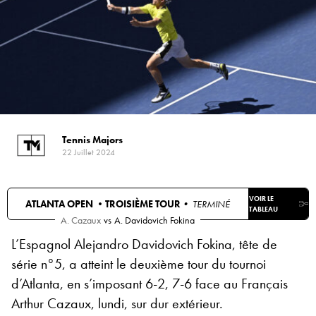
Tennis Majors
22 Juillet 2024
VOIR LE
ATLANTA OPEN •
TROISIÈME TOUR
• TERMINÉ
TABLEAU
A. Cazaux
vs
A. Davidovich Fokina
L’Espagnol Alejandro Davidovich Fokina, tête de
série n°5, a atteint le deuxième tour du tournoi
d’Atlanta, en s’imposant 6-2, 7-6 face au Français
Arthur Cazaux, lundi, sur dur extérieur.