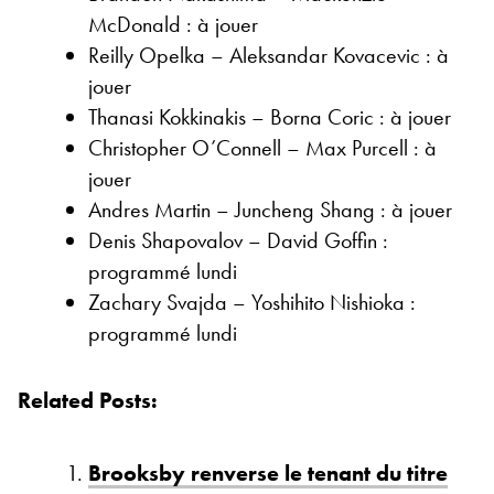
McDonald : à jouer
Reilly Opelka – Aleksandar Kovacevic : à
jouer
Thanasi Kokkinakis – Borna Coric : à jouer
Christopher O’Connell – Max Purcell : à
jouer
Andres Martin – Juncheng Shang : à jouer
Denis Shapovalov – David Goffin :
programmé lundi
Zachary Svajda – Yoshihito Nishioka :
programmé lundi
Related Posts:
Brooksby renverse le tenant du titre