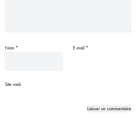
Nom
*
E-mail
*
Site web