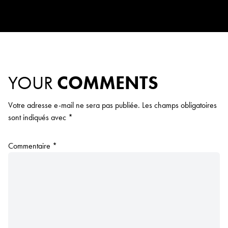
YOUR
COMMENTS
Votre adresse e-mail ne sera pas publiée.
Les champs obligatoires
sont indiqués avec
*
Commentaire
*