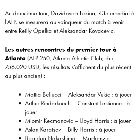
Au deuxième tour, Davidovich Fokina, 43e mondial à
l’ATP, se mesurera au vainqueur du match à venir
entre Reilly Opelka et Aleksandar Kovacevic.
Les autres rencontres du premier tour à
Atlanta
(ATP 250, Atlanta Athletic Club, dur,
756.020 USD, les résultats s’affichent du plus récent
au plus ancien) :
Mattia Bellucci – Aleksandar Vukic : à jouer
Arthur Rinderknech – Constant Lestienne : à
jouer
Miomir Kecmanovic – Lloyd Harris : à jouer
Aslan Karatsev – Billy Harris : à jouer
Brandon Nakashima – Mackenzie