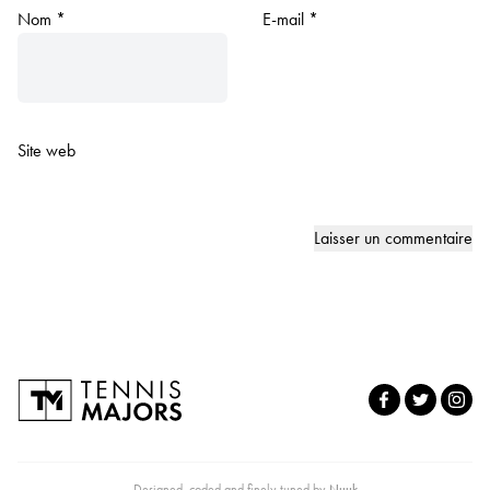
Nom
*
E-mail
*
Site web
Designed, coded and finely tuned by
Nuuk