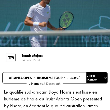
Tennis Majors
24 Juillet 2023
VOIR LE
ATLANTA OPEN •
TROISIÈME TOUR
• TERMINÉ
TABLEAU
L. Harris
vs
J. Duckworth
Le qualifié sud-africain Lloyd Harris s’est hissé en
huitième de finale du Truist Atlanta Open presented
by Fiserv, en écartant le qualifié australien James