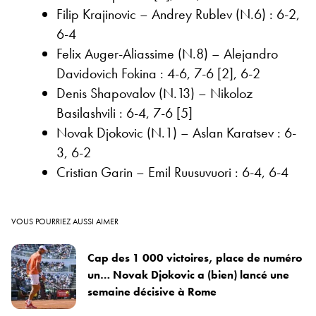
Filip Krajinovic – Andrey Rublev (N.6) : 6-2,
6-4
Felix Auger-Aliassime (N.8) – Alejandro
Davidovich Fokina : 4-6, 7-6 [2], 6-2
Denis Shapovalov (N.13) – Nikoloz
Basilashvili : 6-4, 7-6 [5]
Novak Djokovic (N.1) – Aslan Karatsev : 6-
3, 6-2
Cristian Garin – Emil Ruusuvuori : 6-4, 6-4
VOUS POURRIEZ AUSSI AIMER
Cap des 1 000 victoires, place de numéro
un… Novak Djokovic a (bien) lancé une
semaine décisive à Rome