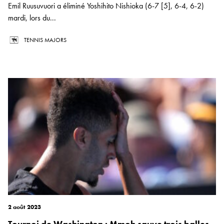
Emil Ruusuvuori a éliminé Yoshihito Nishioka (6-7 [5], 6-4, 6-2)
mardi, lors du...
TENNIS MAJORS
2 août 2023
Tournoi de Washington : Mmoh sauve trois balles