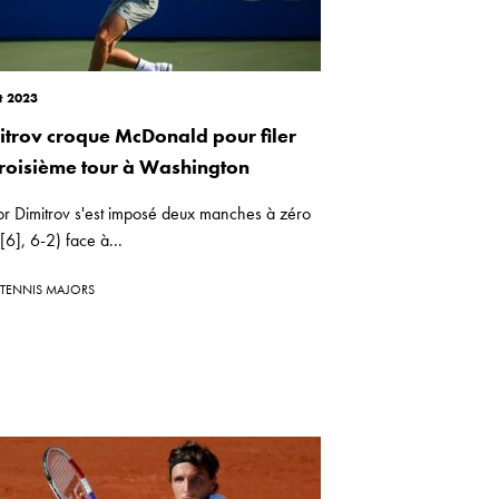
t 2023
itrov croque McDonald pour filer
troisième tour à Washington
or Dimitrov s'est imposé deux manches à zéro
[6], 6-2) face à...
TENNIS MAJORS