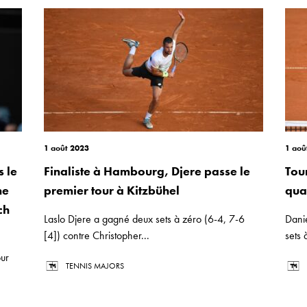
1 août 2023
1 aoû
 le
Finaliste à Hambourg, Djere passe le
Tou
ne
premier tour à Kitzbühel
qua
ch
Laslo Djere a gagné deux sets à zéro (6-4, 7-6
Dani
[4]) contre Christopher...
sets 
our
TENNIS MAJORS