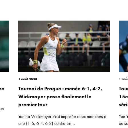
1 août 2023
1 aoû
ne
Tournoi de Prague : menée 6-1, 4-2,
Tou
Wickmayer passe finalement le
15e
premier tour
sér
son
Yanina Wickmayer s'est imposée deux manches à
Yue Y
une (1-6, 6-4, 6-2) contre Lin...
au sc