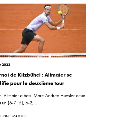
t 2023
rnoi de Kitzbühel : Altmaier se
lifie pour le deuxième tour
el Altmaier a battu Marc-Andrea Huesler deux
à un (6-7 [5], 6-2,...
TENNIS MAJORS