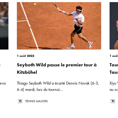
1 août 2023
1 aoû
e
Seyboth Wild passe le premier tour à
Tou
Kitzbühel
Tau
ieva
Thiago Seyboth Wild a écarté Dennis Novak (6-3,
Xiyu 
6-4) mardi, lors du tournoi...
au sc
TENNIS MAJORS