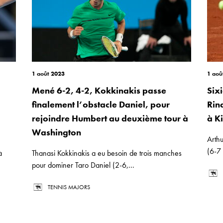
1 août 2023
1 aoû
Mené 6-2, 4-2, Kokkinakis passe
Six
finalement l’obstacle Daniel, pour
Rin
rejoindre Humbert au deuxième tour à
à K
Washington
Arth
(6-7 
à
Thanasi Kokkinakis a eu besoin de trois manches
pour dominer Taro Daniel (2-6,...
TENNIS MAJORS