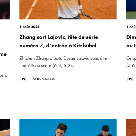
1 août 2023
1 aoû
Zhang sort Lajovic, tête de série
Dim
numéro 7, d’entrée à Kitzbühel
au 
ème
Zhizhen Zhang a battu Dusan Lajovic sans être
Grig
inquiété au score (6-3, 6-2)...
(7-6 
es à
TENNIS MAJORS