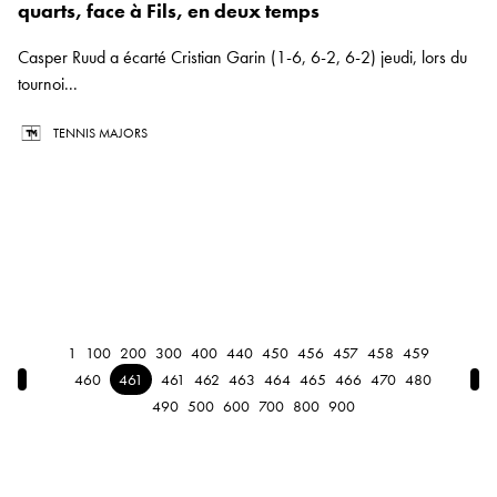
quarts, face à Fils, en deux temps
Casper Ruud a écarté Cristian Garin (1-6, 6-2, 6-2) jeudi, lors du
tournoi...
TENNIS MAJORS
1
100
200
300
400
440
450
456
457
458
459
← Previous
Nex
460
461
461
462
463
464
465
466
470
480
490
500
600
700
800
900