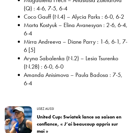
(Q) : 4-6, 7-5, 6-4
Coco Gauff (N.4) – Alycia Parks : 6-0, 6-2
Marta Kostyuk – Elina Avanesyan : 2-6, 6-4,
6-4
Mirra Andreeva – Diane Parry : 1-6, 6-1, 7-
6 [5]
Aryna Sabalenka (N.2) – Lesia Tsurenko
(N.28) : 6-0, 6-0
Amanda Anisimova – Paula Badosa : 7-5,
6-4
LISEZ AUSSI
United Cup: Swiatek lance sa saison en
confiance, « J’ai beaucoup appris sur
moi »