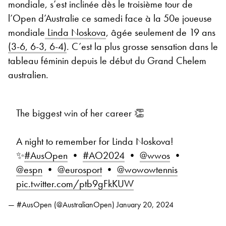
mondiale, s’est inclinée dès le troisième tour de
l’Open d’Australie ce samedi face à la 50e joueuse
mondiale
Linda Noskova
, âgée seulement de 19 ans
(3-6, 6-3, 6-4)
. C’est la plus grosse sensation dans le
tableau féminin depuis le début du Grand Chelem
australien.
The biggest win of her career 👏
A night to remember for Linda Noskova!
✨
#AusOpen
•
#AO2024
•
@wwos
•
@espn
•
@eurosport
•
@wowowtennis
pic.twitter.com/ptb9gFkKUW
— #AusOpen (@AustralianOpen)
January 20, 2024