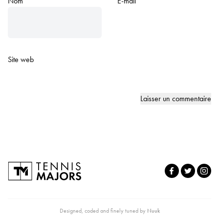
Nom
*
E-mail
*
Site web
Designed, coded and finely tuned by
Nuuk