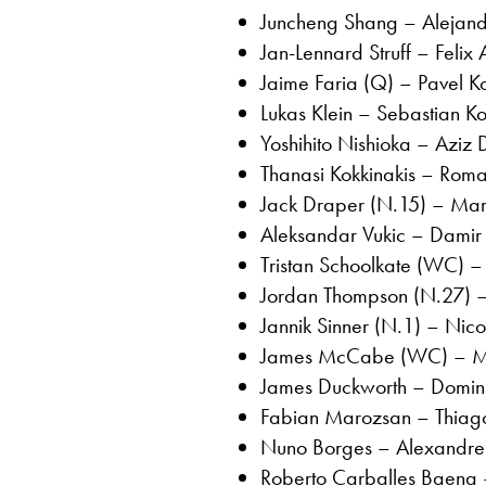
Juncheng Shang – Alejand
Jan-Lennard Struff – Felix
Jaime Faria (Q) – Pavel Ko
Lukas Klein – Sebastian K
Yoshihito Nishioka – Aziz 
Thanasi Kokkinakis – Roma
Jack Draper (N.15) – Mari
Aleksandar Vukic – Damir 
Tristan Schoolkate (WC) – 
Jordan Thompson (N.27) – 
Jannik Sinner (N.1) – Nicol
James McCabe (WC) – Mart
James Duckworth – Dominic
Fabian Marozsan – Thiago 
Nuno Borges – Alexandre M
Roberto Carballes Baena –