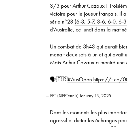
3/3 pour Arthur Cazaux ! Troisième
victoire pour le joueur français. Il
série n°28
(6-3, 5-7, 3-6, 6-0, 6-3
d’Australie, ce lundi dans la mati
Un combat de 3h43 qui aurait bien
menait deux sets à un et qui avait
Mais Arthur Cazaux a montré une én
🗣️🇫🇷
#AusOpen
https://t.co
— FFT (@FFTennis)
January 13, 2025
Dans les moments les plus important
agressif et dicter les échanges po