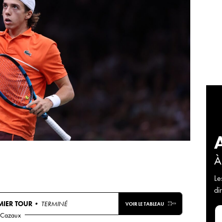
À
Le
di
MIER TOUR
• TERMINÉ
VOIR LE TABLEAU
 Cazaux