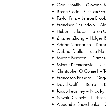
Gael Monfils – Giovanni 
Borna Coric – Cristian G
Taylor Fritz – Jenson Bro
Francisco Cerundolo – Al
Hubert Hurkacz – Tallon 
Zhizhen Zhang – Holger 
Adrian Mannarino – Karen
Gabriel Diallo – Luca Nard
Matteo Berrettini – Camero
Miomir Kecmanovic – Dusan
Christopher O’Connell – 
Francesco Passaro – Grigo
David Goffin – Benjamin 
Jacob Fearnley – Nick Kyr
Novak Djokovic – Nishesh
Alexander Shevchenko – C