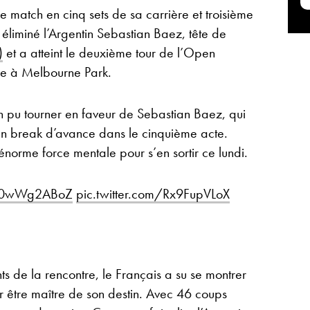
 match en cinq sets de sa carrière et troisième
 a éliminé l’Argentin Sebastian Baez, tête de
)
et a atteint le deuxième tour de l’Open
née à Melbourne Park.
 pu tourner en faveur de Sebastian Baez, qui
 un break d’avance dans le cinquième acte.
orme force mentale pour s’en sortir ce lundi.
/00wWg2ABoZ
pic.twitter.com/Rx9FupVLoX
s de la rencontre, le Français a su se montrer
ur être maître de son destin. Avec 46 coups