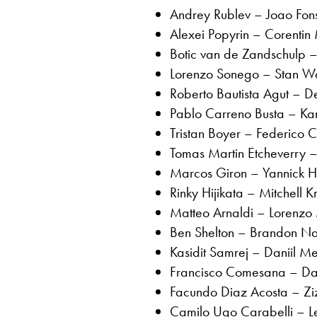
Andrey Rublev – Joao Fo
Alexei Popyrin – Corenti
Botic van de Zandschulp 
Lorenzo Sonego – Stan W
Roberto Bautista Agut – 
Pablo Carreno Busta – Ka
Tristan Boyer – Federico 
Tomas Martin Etcheverry –
Marcos Giron – Yannick 
Rinky Hijikata – Mitchell
Matteo Arnaldi – Lorenzo
Ben Shelton – Brandon N
Kasidit Samrej – Daniil 
Francisco Comesana – Dan
Facundo Diaz Acosta – Zi
Camilo Ugo Carabelli – L