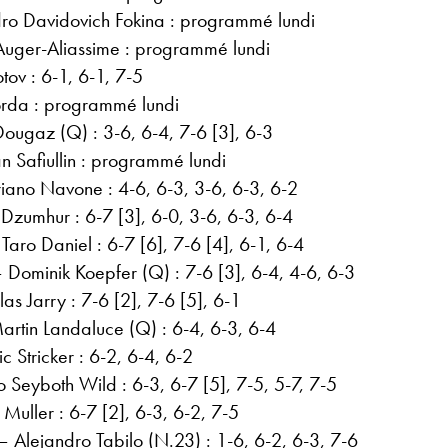
ro Davidovich Fokina : programmé lundi
 Auger-Aliassime : programmé lundi
tov : 6-1, 6-1, 7-5
orda : programmé lundi
Dougaz (Q) : 3-6, 6-4, 7-6 [3], 6-3
n Safiullin : programmé lundi
ano Navone : 4-6, 6-3, 3-6, 6-3, 6-2
Dzumhur : 6-7 [3], 6-0, 3-6, 6-3, 6-4
Taro Daniel : 6-7 [6], 7-6 [4], 6-1, 6-4
Dominik Koepfer (Q) : 7-6 [3], 6-4, 4-6, 6-3
as Jarry : 7-6 [2], 7-6 [5], 6-1
in Landaluce (Q) : 6-4, 6-3, 6-4
 Stricker : 6-2, 6-4, 6-2
Seyboth Wild : 6-3, 6-7 [5], 7-5, 5-7, 7-5
uller : 6-7 [2], 6-3, 6-2, 7-5
 Alejandro Tabilo (N.23) : 1-6, 6-2, 6-3, 7-6