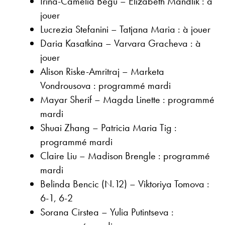
Irina-Camelia Begu – Elizabeth Mandlik : à
jouer
Lucrezia Stefanini – Tatjana Maria : à jouer
Daria Kasatkina – Varvara Gracheva : à
jouer
Alison Riske-Amritraj – Marketa
Vondrousova : programmé mardi
Mayar Sherif – Magda Linette : programmé
mardi
Shuai Zhang – Patricia Maria Tig :
programmé mardi
Claire Liu – Madison Brengle : programmé
mardi
Belinda Bencic (N.12) – Viktoriya Tomova :
6-1, 6-2
Sorana Cirstea – Yulia Putintseva :