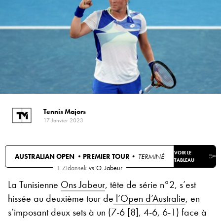
Tennis Majors
17 Janvier 2023
VOIR LE
AUSTRALIAN OPEN •
PREMIER TOUR
• TERMINÉ
TABLEAU
T. Zidansek
vs
O. Jabeur
La Tunisienne
Ons Jabeur
, tête de série n°2, s’est
hissée au deuxième tour de
l’Open d’Australie
, en
s’imposant deux sets à un (7-6 [8], 4-6, 6-1) face à