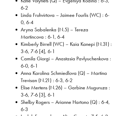
Katie Volynets (Q) – Evgeniya Rodina : 6-3,
6-2
Linda Fruhvirtova – Jaimee Fourlis (WC) : 6-
0, 6-4
Aryna Sabalenka (N.5) – Tereza
Martincova : 6-1, 6-4
Kimberly Birrell (WC) – Kaia Kanepi (N.31) :
3-6, 7-6 [4], 6-1
Camila Giorgi – Anastasia Pavlyuchenkova :
6-0, 6-1
Anna Karolina Schmiedlova (Q) – Martina
Trevisan (N.21) : 6-3, 6-2
Elise Mertens (N.26) – Garbine Muguruza :
3-6, 7-6 [3], 6-1
Shelby Rogers – Arianne Hartono (Q) : 6-4,
6-3