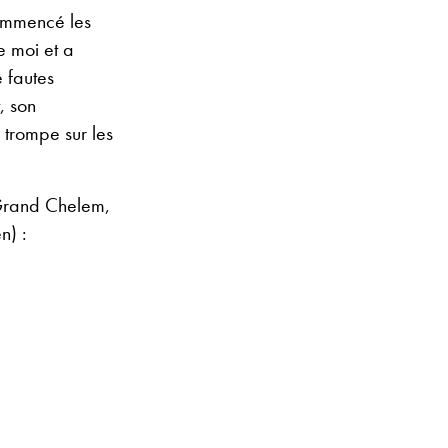
commencé les
ue moi et a
 fautes
, son
 trompe sur les
rand Chelem,
n) :