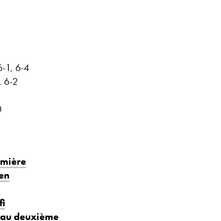
6-1, 6-4
, 6-2
0
emière
pen
fi
e au deuxième