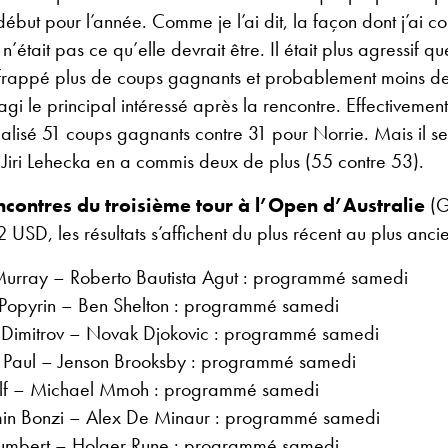
début pour l’année. Comme je l’ai dit, la façon dont j’ai 
 n’était pas ce qu’elle devrait être. Il était plus agressif q
rappé plus de coups gagnants et probablement moins de
agi le principal intéressé après la rencontre. Effectivement
alisé 51 coups gagnants contre 31 pour Norrie. Mais il se
. Jiri Lehecka en a commis deux de plus (55 contre 53).
ncontres du troisième tour à l’Open d’Australie
(G
 USD, les résultats s’affichent du plus récent au plus ancie
urray – Roberto Bautista Agut : programmé samedi
 Popyrin – Ben Shelton : programmé samedi
 Dimitrov – Novak Djokovic : programmé samedi
Paul – Jenson Brooksby : programmé samedi
olf – Michael Mmoh : programmé samedi
in Bonzi – Alex De Minaur : programmé samedi
mbert – Holger Rune : programmé samedi