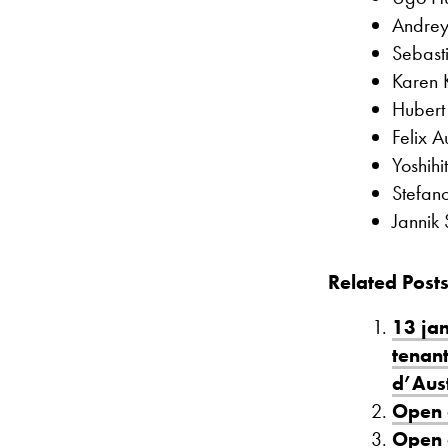
Andrey
Sebast
Karen 
Hubert
Felix A
Yoshih
Stefano
Jannik 
Related Posts
13 jan
tenant
d’Aust
Open d
Open d