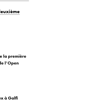
 deuxième
ue la première
 de l’Open
x à Galfi