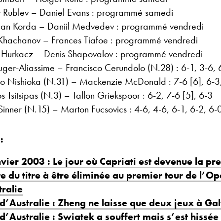
 Rublev – Daniel Evans : programmé samedi
ian Korda – Daniil Medvedev : programmé vendredi
Khachanov – Frances Tiafoe : programmé vendredi
 Hurkacz – Denis Shapovalov : programmé vendredi
uger-Aliassime – Francisco Cerundolo (N.28) : 6-1, 3-6, 
ito Nishioka (N.31) – Mackenzie McDonald : 7-6 [6], 6-3
s Tsitsipas (N.3) – Tallon Griekspoor : 6-2, 7-6 [5], 6-3
Sinner (N.15) – Marton Fucsovics : 4-6, 4-6, 6-1, 6-2, 6-
:
vier 2003 : Le jour où Capriati est devenue la pr
e du titre à être éliminée au premier tour de l’O
ralie
’Australie : Zheng ne laisse que deux jeux à Gal
’Australie : Swiatek a souffert mais s’est hissé