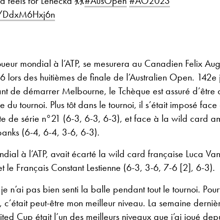
 feels for Lehecka 💃💃
#AusOpen
#AO2023
om/DdxM6Hxj6n
oueur mondial à l’ATP, se mesurera au Canadien Felix Aug
°6 lors des huitièmes de finale de l’Australien Open. 142e
vant de démarrer Melbourne, le Tchèque est assuré d’être
e du tournoi. Plus tôt dans le tournoi, il s’était imposé fac
te de série n°21 (6-3, 6-3, 6-3), et face à la wild card a
anks (6-4, 6-4, 3-6, 6-3).
dial à l’ATP, avait écarté la wild card française Luca Va
et le Français Constant Lestienne (6-3, 3-6, 7-6 [2], 6-3).
e n’ai pas bien senti la balle pendant tout le tournoi. Pour
, c’était peut-être mon meilleur niveau. La semaine dernièr
nited Cup était l’un des meilleurs niveaux que j’ai joué de