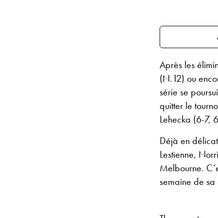
Après les élimi
(N.12) ou enco
série se poursu
quitter le tour
Lehecka (6-7, 6
Déjà en délica
Lestienne, Norr
Melbourne. C’es
semaine de sa 