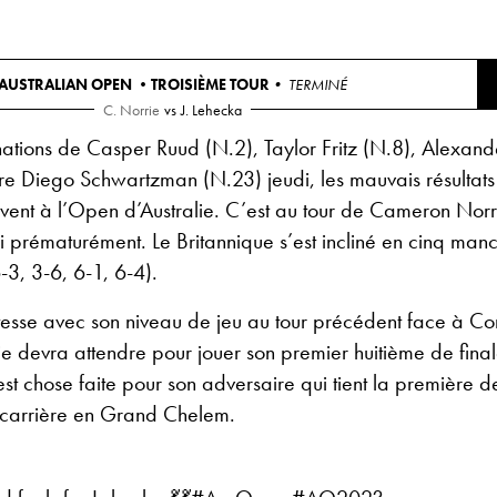
AUSTRALIAN OPEN •
TROISIÈME TOUR
• TERMINÉ
C. Norrie
vs
J. Lehecka
nations de Casper Ruud (N.2), Taylor Fritz (N.8), Alexand
re Diego Schwartzman (N.23) jeudi, les mauvais résultats
ivent à l’Open d’Australie. C’est au tour de Cameron Nor
noi prématurément. Le Britannique s’est incliné en cinq manc
-3, 3-6, 6-1, 6-4).
tesse avec son niveau de jeu au tour précédent face à Co
ie devra attendre pour jouer son premier huitième de fina
t chose faite pour son adversaire qui tient la première 
carrière en Grand Chelem.