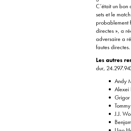
C’était un bon 
sets et le match
probablement f
directes », a ré
adversaire a ré
fautes directes
Les autres re
dur, 24.297.942
Andy M
Alexei
Grigor
Tommy 
J.J. W
Benjam
Ugo Hu