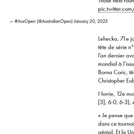
Those next round
pic.twitter.c
— #AusOpen (@AustralianOpen)
January 20, 2023
Lehecka, 71e j
tête de série n
l’an dernier a
mondial à l’issu
Borna Coric, tê
Christopher Eub
Norrie, 12e mon
[3], 6-0, 6-3), 
« Je pense que j
dans ce tournoi
génial. Et la U