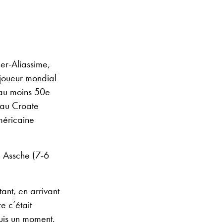
er-Aliassime,
 joueur mondial
 au moins 50e
e au Croate
méricaine
n Assche (7-6
tant, en arrivant
e c’était
puis un moment.