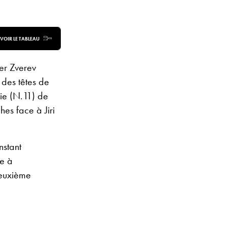
VOIR LE TABLEAU
er Zverev
 des têtes de
rie (N.11) de
hes face à Jiri
nstant
le à
deuxième