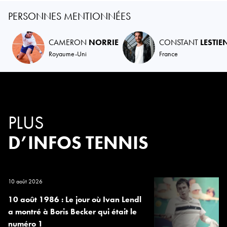
PERSONNES MENTIONNÉES
CAMERON
NORRIE
CONSTANT
LESTIE
Royaume-Uni
France
PLUS
D’INFOS TENNIS
10 août 2026
10 août 1986 : Le jour où Ivan Lendl
a montré à Boris Becker qui était le
numéro 1