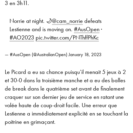
3 en 3h11.
Norrie at night. 🌙
@cam_norrie
defeats
Lestienne and is moving on.
#AusOpen
·
#AO2023
pic.twitter.com/PNThffPhKc
— #AusOpen (@AustralianOpen)
January 18, 2023
Le Picard a eu sa chance puisqu’il menait 5 jeux à 2
et 30-0 dans la troisième manche et a eu des balles
de break dans le quatrième set avant de finalement
craquer sur son dernier jeu de service en ratant une
volée haute de coup-droit facile. Une erreur que
Lestienne a immédiatement explicité en se touchant la
poitrine en grimaçant.