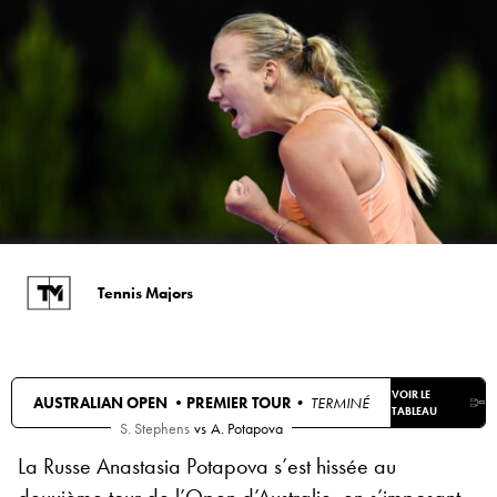
Tennis Majors
VOIR LE
AUSTRALIAN OPEN •
PREMIER TOUR
• TERMINÉ
TABLEAU
S. Stephens
vs
A. Potapova
La Russe Anastasia Potapova s’est hissée au
deuxième tour de l’Open d’Australie, en s’imposant