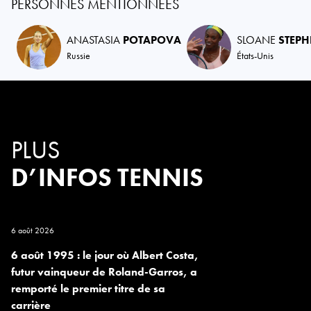
PERSONNES MENTIONNÉES
ANASTASIA
POTAPOVA
SLOANE
STEPH
Russie
États-Unis
PLUS
D’INFOS TENNIS
6 août 2026
6 août 1995 : le jour où Albert Costa,
futur vainqueur de Roland-Garros, a
remporté le premier titre de sa
carrière