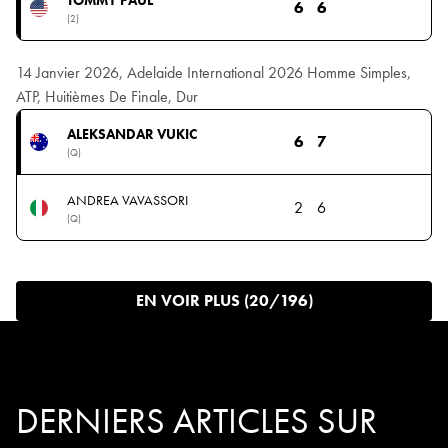
6
6
(2)
14 Janvier 2026, Adelaide International 2026 Homme Simples,
ATP, Huitièmes De Finale, Dur
ALEKSANDAR VUKIC
6
7
(Q)
ANDREA VAVASSORI
2
6
(Q)
EN VOIR PLUS (20/196)
DERNIERS ARTICLES SUR