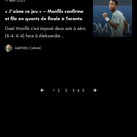
11 août 2023
« J’aime ce jeu » – Monfils confirme
et file en quarts de finale à Toronto
Gael Monfils s'est imposé deux sets à zéro
(6-4, 6-4) face à Aleksandar...
MATHIEU CANAC
← Previous
Next →
1
2
3
3
4
5