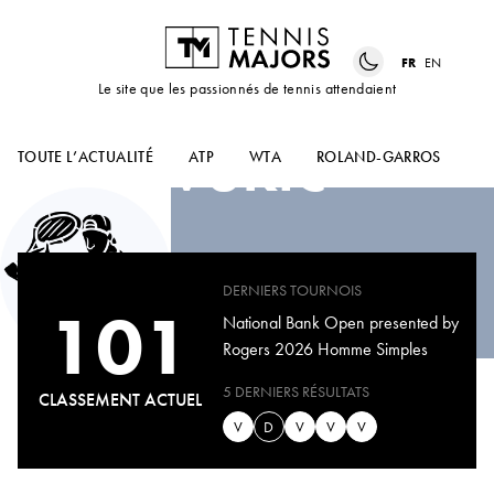
FR
EN
Le site que les passionnés de tennis attendaient
ALEKSANDAR
VUKIC
TOUTE L’ACTUALITÉ
ATP
WTA
ROLAND-GARROS
US
DERNIERS TOURNOIS
101
National Bank Open presented by
Rogers 2026 Homme Simples
5 DERNIERS RÉSULTATS
CLASSEMENT ACTUEL
V
D
V
V
V