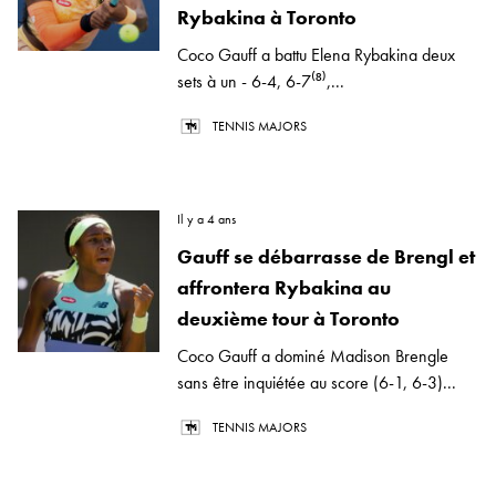
Rybakina à Toronto
Coco Gauff a battu Elena Rybakina deux
sets à un - 6-4, 6-7⁽⁸⁾,...
TENNIS MAJORS
Il y a 4 ans
Gauff se débarrasse de Brengl et
affrontera Rybakina au
deuxième tour à Toronto
Coco Gauff a dominé Madison Brengle
sans être inquiétée au score (6-1, 6-3)...
TENNIS MAJORS