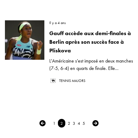
Il y a 4 ans
Gauff accède aux demi-finales à
Berlin après son succès face à
Pliskova
L'Américaine s'est imposé en deux manches
(7-5, 6-4) en quarts de finale. Elle...
TENNIS MAJORS
← Previous
Next →
1
2
2
3
4
5