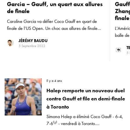
Garcia – Gauff, un quart aux allures
Gauff
de finale
Zhang
finale
Caroline Garcia va défier Coco Gauff en quart de
finale de l’US Open. Un choc aux allures de finale
L'Améric
entre deux joueuses qui impressionnent depuis le début
balle de
JÉRÉMY BAUDU
de la quinzaine.
Garcia l
5 Septembre 2022
T
5 
Il y a 4 ans
Halep remporte un nouveau duel
contre Gauff et file en demi-finale
à Toronto
Simona Halep a éliminé Coco Gauff - 6-4,
7-6⁽²⁾ - vendredi à Toronto....