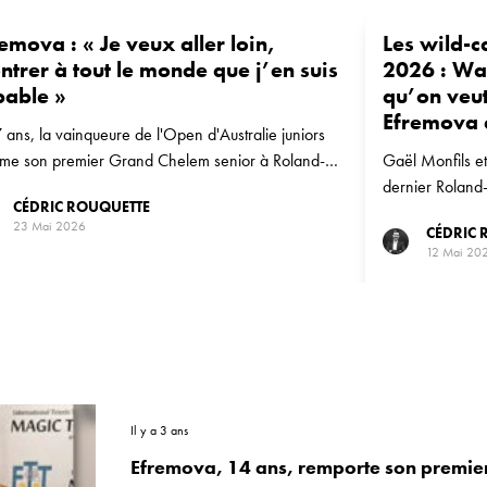
emova : « Je veux aller loin,
Les wild-
trer à tout le monde que j’en suis
2026 : Waw
pable »
qu’on veut
Efremova 
 ans, la vainqueure de l'Open d'Australie juniors
me son premier Grand Chelem senior à Roland-
Gaël Monfils et
os face à Sorana Cîrstea.
dernier Roland
CÉDRIC ROUQUETTE
Efremova, leur p
23 Mai 2026
CÉDRIC 
joueuses et joue
12 Mai 20
qualifications.
Il y a 3 ans
Efremova, 14 ans, remporte son premier 