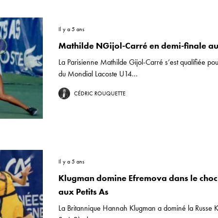
Il y a 5 ans
Mathilde NGijol-Carré en demi-finale au
La Parisienne Mathilde Gijol-Carré s’est qualifiée pou
du Mondial Lacoste U14...
CÉDRIC ROUQUETTE
Il y a 5 ans
Klugman domine Efremova dans le choc
aux Petits As
La Britannique Hannah Klugman a dominé la Russe K