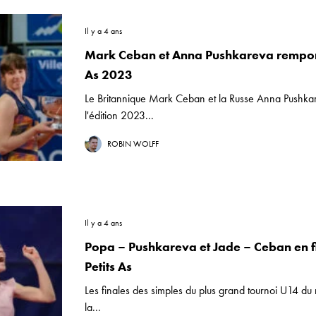
Il y a 4 ans
Mark Ceban et Anna Pushkareva remporte
As 2023
Le Britannique Mark Ceban et la Russe Anna Pushka
l'édition 2023...
ROBIN WOLFF
Il y a 4 ans
Popa – Pushkareva et Jade – Ceban en f
Petits As
Les finales des simples du plus grand tournoi U14 d
la...