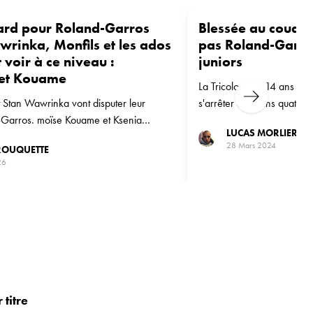
card pour Roland-Garros
Blessée au coude
rinka, Monfils et les ados
pas Roland-Garro
 voir à ce niveau :
juniors
et Kouame
La Tricolore de 14 ans a a
Next
 Stan Wawrinka vont disputer leur
s'arrêter au moins quatre 
-Garros. moïse Kouame et Ksenia
LUCAS MORLIER
remier. La FFT a publié la liste des
28 Mars 2024
ROUQUETTE
urs invités pour le tableau final et les
26
titre