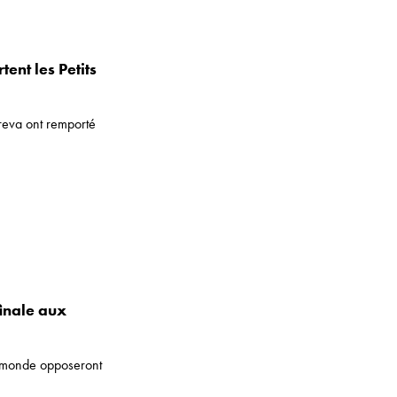
nt les Petits
reva ont remporté
inale aux
u monde opposeront