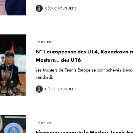
CÉDRIC ROUQUETTE
Il y a 4 ans
N°1 européenne des U14, Kovackova r
Masters… des U16
Les Masters de Tennis Europe se sont achevés à Mo
vendredi.
CÉDRIC ROUQUETTE
Il y a 4 ans
Efremova remporte le Masters Tennis E