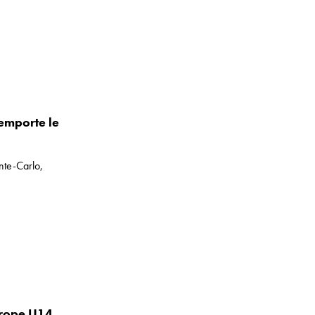
emporte le
nte-Carlo,
urope U14