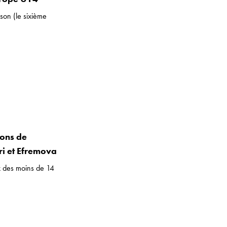
son (le sixième
ions de
ri et Efremova
x des moins de 14