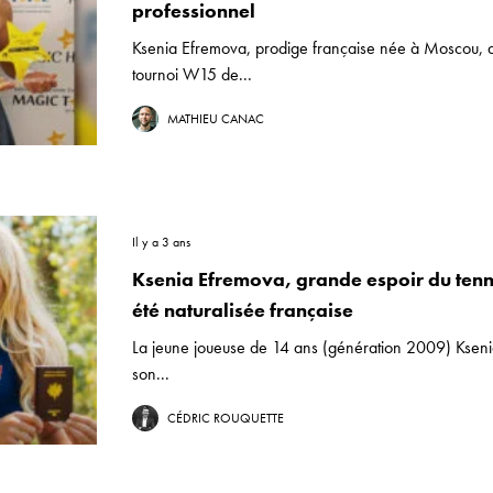
professionnel
Ksenia Efremova, prodige française née à Moscou, a
tournoi W15 de...
MATHIEU CANAC
Il y a 3 ans
Ksenia Efremova, grande espoir du tenni
été naturalisée française
La jeune joueuse de 14 ans (génération 2009) Ksen
son...
CÉDRIC ROUQUETTE