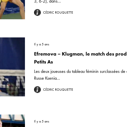
3, 6-2), dans...
CÉDRIC ROUQUETTE
Il y a 5 ans
Efremova – Klugman, le match des prod
Petits As
Les deux joueuses du tableau féminin surclassées de 
Russe Ksenia...
CÉDRIC ROUQUETTE
Il y a 5 ans