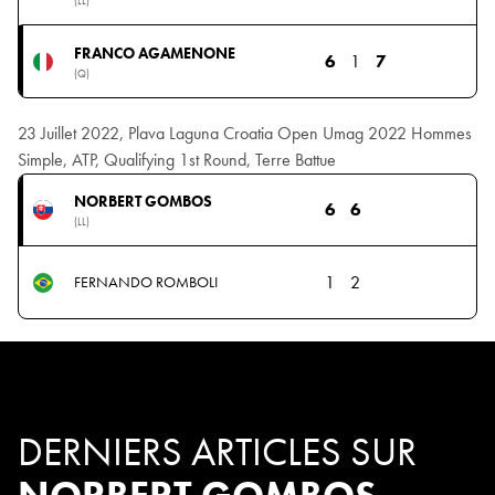
(LL)
FRANCO AGAMENONE
6
1
7
(Q)
23 Juillet 2022, Plava Laguna Croatia Open Umag 2022 Hommes
Simple, ATP, Qualifying 1st Round, Terre Battue
NORBERT GOMBOS
6
6
(LL)
1
2
FERNANDO ROMBOLI
DERNIERS ARTICLES SUR