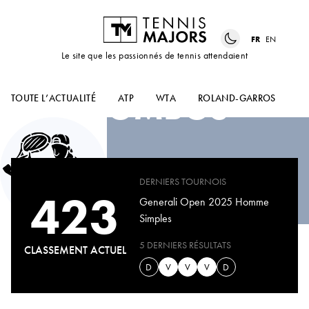
FR
EN
Le site que les passionnés de tennis attendaient
NORBERT
GOMBOS
TOUTE L’ACTUALITÉ
ATP
WTA
ROLAND-GARROS
US
DERNIERS TOURNOIS
423
Generali Open 2025 Homme
Simples
5 DERNIERS RÉSULTATS
CLASSEMENT ACTUEL
D
V
V
V
D