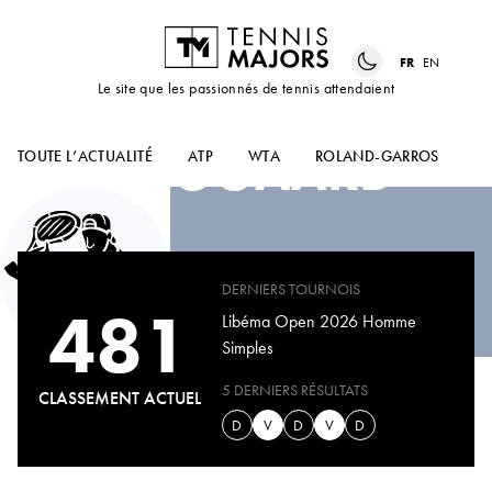
FR
EN
Le site que les passionnés de tennis attendaient
THIJS
BOOGAARD
TOUTE L’ACTUALITÉ
ATP
WTA
ROLAND-GARROS
US
DERNIERS TOURNOIS
481
Libéma Open 2026 Homme
Simples
5 DERNIERS RÉSULTATS
CLASSEMENT ACTUEL
D
V
D
V
D