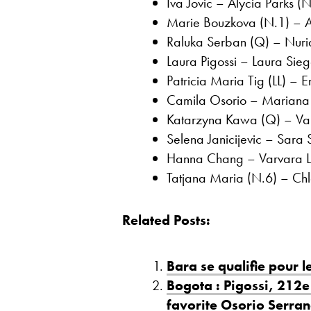
Iva Jovic – Alycia Parks (N
Marie Bouzkova (N.1) – Al
Raluka Serban (Q) – Nuria
Laura Pigossi – Laura Sie
Patricia Maria Tig (LL) – 
Camila Osorio – Mariana 
Katarzyna Kawa (Q) – Val
Selena Janicijevic – Sara 
Hanna Chang – Varvara Le
Tatjana Maria (N.6) – Chl
Related Posts:
Bara se qualifie pour 
Bogota : Pigossi, 212e
favorite Osorio Serra