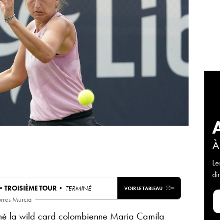
À
Le
di
 •
TROISIÈME TOUR
• TERMINÉ
VOIR LE TABLEAU
orres Murcia
né la wild card colombienne Maria Camila