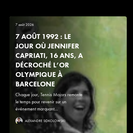
7 août 2026
7 AOÛT 1992 : LE
JOUR OÙ JENNIFER
CAPRIATI, 16 ANS, A
DÉCROCHÉ L’OR
OLYMPIQUE À
BARCELONE
Chaque jour, Tennis Majors remonte
le temps pour revenir sur un
événement marquant...
ALEXANDRE SOKOLOWSKI