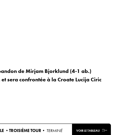
bandon de Mirjam Bjorklund (4-1 ab.)
et sera confrontée à la Croate Lucija Ciric
LE •
TROISIÈME TOUR
• TERMINÉ
VOIR LE TABLEAU