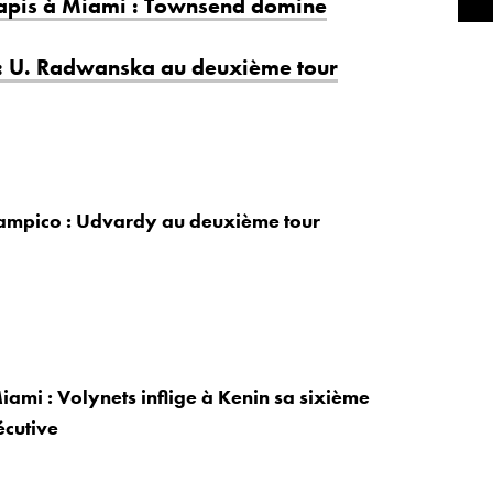
tapis à Miami : Townsend domine
: U. Radwanska au deuxième tour
Tampico : Udvardy au deuxième tour
iami : Volynets inflige à Kenin sa sixième
écutive