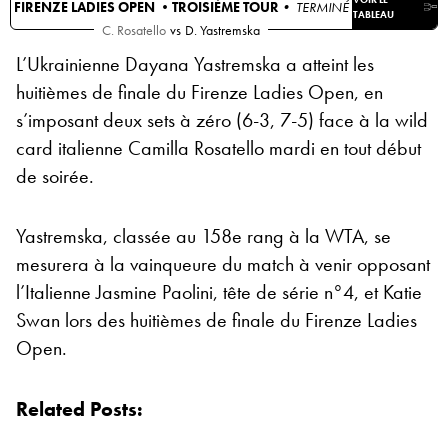
FIRENZE LADIES OPEN •
TROISIÈME TOUR
• TERMINÉ
TABLEAU
C. Rosatello
vs
D. Yastremska
L’Ukrainienne Dayana Yastremska a atteint les
huitièmes de finale du Firenze Ladies Open, en
s’imposant deux sets à zéro (6-3, 7-5) face à la wild
card italienne Camilla Rosatello mardi en tout début
de soirée.
Yastremska, classée au 158e rang à la WTA, se
mesurera à la vainqueure du match à venir opposant
l’Italienne Jasmine Paolini, tête de série n°4, et Katie
Swan lors des huitièmes de finale du Firenze Ladies
Open.
Related Posts: