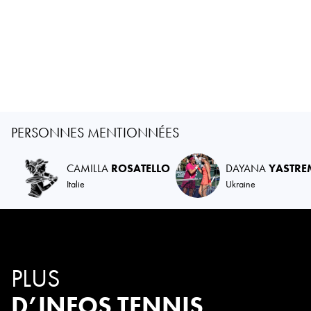
PERSONNES MENTIONNÉES
CAMILLA
ROSATELLO
DAYANA
YASTRE
Italie
Ukraine
PLUS
D’INFOS TENNIS