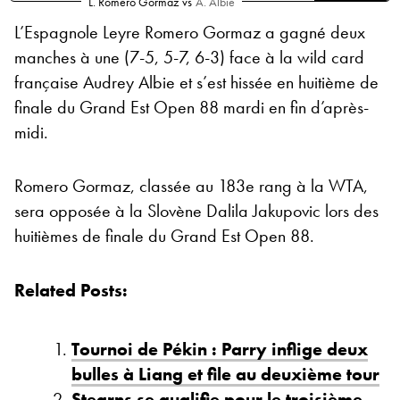
L. Romero Gormaz
vs
A. Albie
L’Espagnole Leyre Romero Gormaz a gagné deux
manches à une (7-5, 5-7, 6-3) face à la wild card
française Audrey Albie et s’est hissée en huitième de
finale du Grand Est Open 88 mardi en fin d’après-
midi.
Romero Gormaz, classée au 183e rang à la WTA,
sera opposée à la Slovène Dalila Jakupovic lors des
huitièmes de finale du Grand Est Open 88.
Related Posts:
Tournoi de Pékin : Parry inflige deux
bulles à Liang et file au deuxième tour
Stearns se qualifie pour le troisième