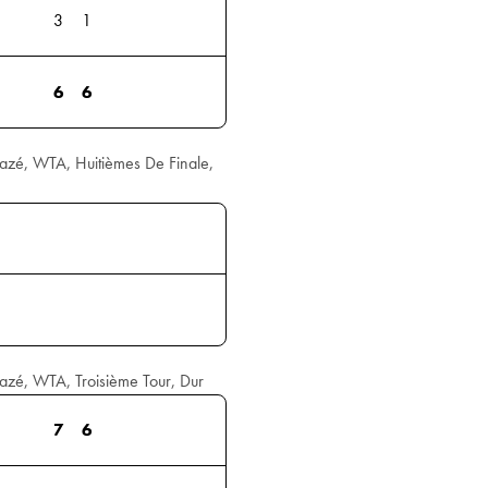
3
1
6
6
zé, WTA, Huitièmes De Finale,
zé, WTA, Troisième Tour, Dur
7
6