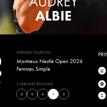
AUDREY
ALBIE
2
DERNIERS TOURNOIS
PRI
Montreux Nestlé Open 2024
Femmes Simple
T
5 DERNIERS RÉSULTATS
D
D
D
V
D