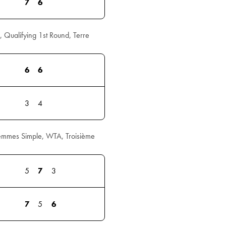
7
6
 Qualifying 1st Round, Terre
6
6
3
4
emmes Simple, WTA, Troisième
5
7
3
7
5
6