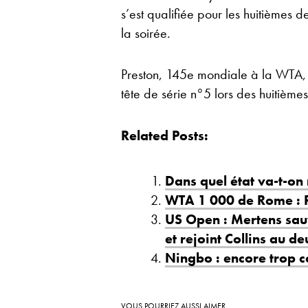
s’est qualifiée pour les huitième
la soirée.
Preston, 145e mondiale à la WTA,
tête de série n°5 lors des huitiè
Related Posts:
Dans quel état va-t-on 
WTA 1 000 de Rome : R
US Open : Mertens sauv
et rejoint Collins au d
Ningbo : encore trop c
VOUS POURRIEZ AUSSI AIMER