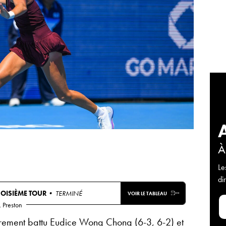
À
Le
di
ROISIÈME TOUR
• TERMINÉ
VOIR LE TABLEAU
. Preston
airement battu Eudice Wong Chong (6-3, 6-2) et