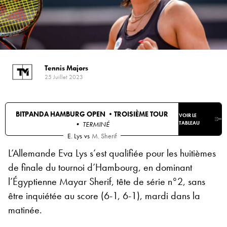
Tennis Majors
25 Juillet 2023
BITPANDA HAMBURG OPEN •
TROISIÈME TOUR
VOIR LE
• TERMINÉ
TABLEAU
E. Lys
vs
M. Sherif
L’Allemande Eva Lys s’est qualifiée pour les huitièmes
de finale du tournoi d’Hambourg, en dominant
l’Égyptienne Mayar Sherif, tête de série n°2, sans
être inquiétée au score (6-1, 6-1), mardi dans la
matinée.