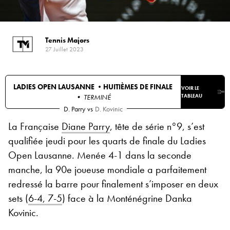
Tennis Majors
27 Juillet 2023
LADIES OPEN LAUSANNE •
HUITIÈMES DE FINALE
VOIR LE
• TERMINÉ
TABLEAU
D. Parry
vs
D. Kovinic
La Française
Diane Parry
, tête de série n°9, s’est
qualifiée jeudi pour les quarts de finale du Ladies
Open Lausanne. Menée 4-1 dans la seconde
manche, la 90e joueuse mondiale a parfaitement
redressé la barre pour finalement s’imposer en deux
sets (
6-4, 7-5
) face à la Monténégrine Danka
Kovinic.