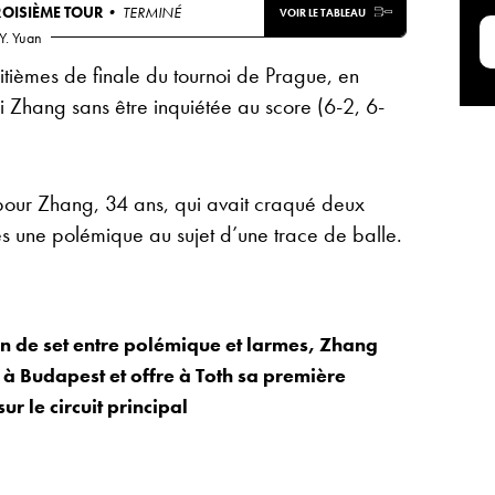
ROISIÈME TOUR
• TERMINÉ
VOIR LE TABLEAU
Y. Yuan
uitièmes de finale du tournoi de Prague, en
i Zhang sans être inquiétée au score (6-2, 6-
e pour Zhang, 34 ans, qui avait craqué deux
s une polémique au sujet d’une trace de balle.
in de set entre polémique et larmes, Zhang
 Budapest et offre à Toth sa première
sur le circuit principal