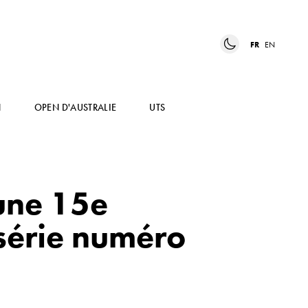
FR
EN
N
OPEN D'AUSTRALIE
UTS
 une 15e
 série numéro