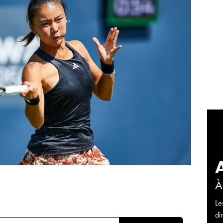
À
Le
di