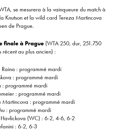
 WTA, se mesurera à la vainqueure du match à
la Knutson et la wild card Tereza Martincova
Open de Prague.
e finale à Prague
(WTA 250, dur, 251.750
s récent au plus ancien) :
a Raina : programmé mardi
oskova : programmé mardi
n : programmé mardi
emeier : programmé mardi
a Martincova : programmé mardi
Zhu : programmé mardi
 Havlickova (WC) : 6-2, 4-6, 6-2
fanini : 6-2, 6-3