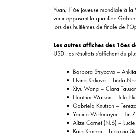
Yuan, 116e joueuse mondiale à la
venir opposant la qualifiée Gabrie
lors des huitièmes de finale de l’
Les autres affiches des 16es d
USD, les résultats s’affichent du plu
Barbora Strycova – Ankit
Elvina Kalieva – Linda N
Xiyu Wang – Clara Tauso
Heather Watson – Jule Ni
Gabriela Knutson – Terez
Yanina Wickmayer – Lin 
Alize Cornet (N.6) – Lucie
Kaia Kanepi – Lucrezia Ste