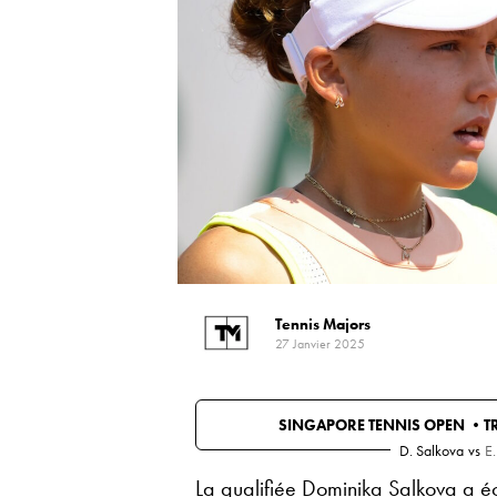
Tennis Majors
27 Janvier 2025
SINGAPORE TENNIS OPEN •
T
D. Salkova
vs
E
La qualifiée Dominika Salkova a éc