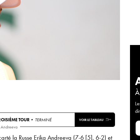
À
Le
di
ROISIÈME TOUR
• TERMINÉ
VOIR LE TABLEAU
. Andreeva
arté la Russe Erika Andreeva (7-6 [5], 6-2) et