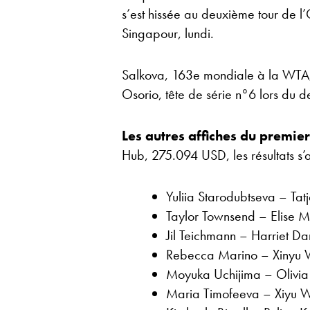
s’est hissée au deuxième tour de 
Singapour, lundi.
Salkova, 163e mondiale à la WTA
Osorio, tête de série n°6 lors du 
Les autres affiches du premie
Hub, 275.094 USD, les résultats s’a
Yuliia Starodubtseva – T
Taylor Townsend – Elise 
Jil Teichmann – Harriet D
Rebecca Marino – Xinyu
Moyuka Uchijima – Olivi
Maria Timofeeva – Xiyu 