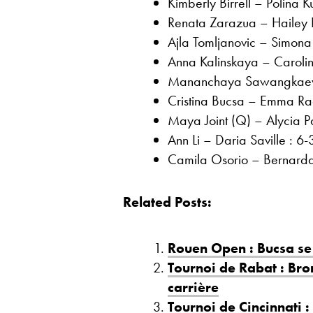
Kimberly Birrell – Polina
Renata Zarazua – Hailey 
Ajla Tomljanovic – Simona
Anna Kalinskaya – Caroli
Mananchaya Sawangkaew (
Cristina Bucsa – Emma Rad
Maya Joint (Q) – Alycia Pa
Ann Li – Daria Saville : 6-
Camila Osorio – Bernarda 
Related Posts:
Rouen Open : Bucsa se 
Tournoi de Rabat : Bron
carrière
Tournoi de Cincinnati 