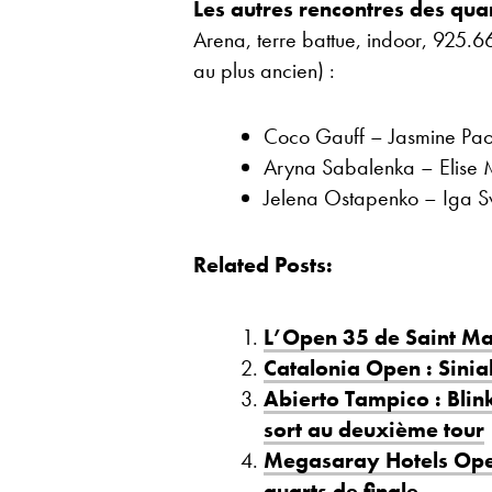
Les autres rencontres des quar
Arena, terre battue, indoor, 925.661
au plus ancien) :
Coco Gauff – Jasmine Pao
Aryna Sabalenka – Elise 
Jelena Ostapenko – Iga 
Related Posts:
L’Open 35 de Saint Mal
Catalonia Open : Sini
Abierto Tampico : Blin
sort au deuxième tour
Megasaray Hotels Open 
quarts de finale