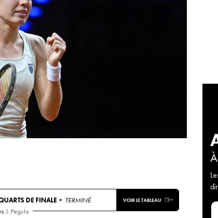
À
Le
di
QUARTS DE FINALE
• TERMINÉ
VOIR LE TABLEAU
vs
J. Pegula