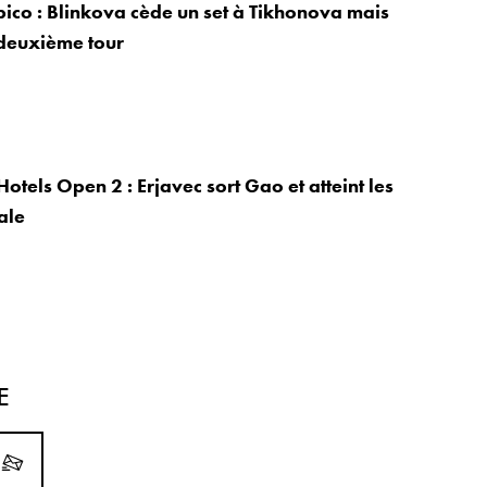
ico : Blinkova cède un set à Tikhonova mais
 deuxième tour
tels Open 2 : Erjavec sort Gao et atteint les
ale
E