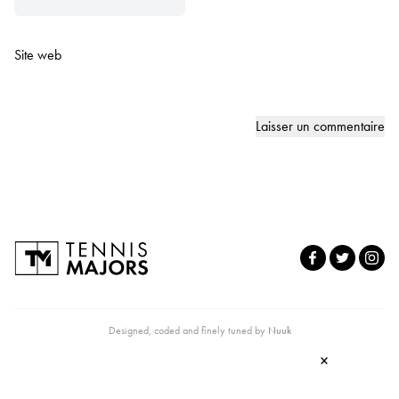
Site web
Designed, coded and finely tuned by
Nuuk
×