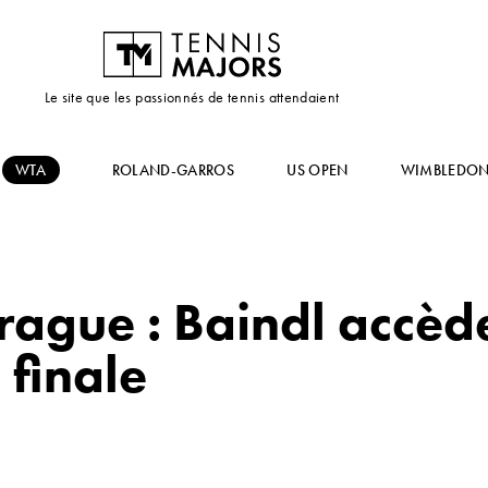
Le site que les passionnés de tennis attendaient
WTA
ROLAND-GARROS
US OPEN
WIMBLEDO
rague : Baindl accèd
 finale