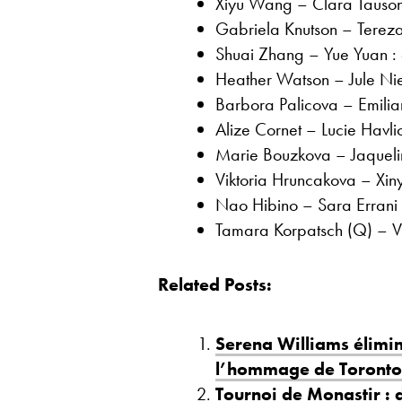
Xiyu Wang – Clara Tauson 
Gabriela Knutson – Tereza
Shuai Zhang – Yue Yuan : 
Heather Watson – Jule Nie
Barbora Palicova – Emilia
Alize Cornet – Lucie Havl
Marie Bouzkova – Jaquelin
Viktoria Hruncakova – Xi
Nao Hibino – Sara Errani
Tamara Korpatsch (Q) – Vi
Related Posts:
Serena Williams élimi
l’hommage de Toronto
Tournoi de Monastir : 