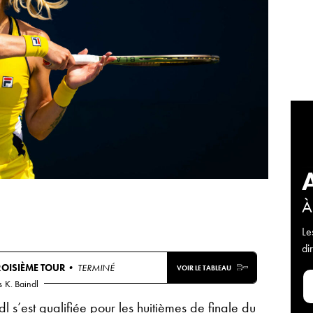
À
Le
di
ROISIÈME TOUR
• TERMINÉ
VOIR LE TABLEAU
s
K. Baindl
l s’est qualifiée pour les huitièmes de finale du