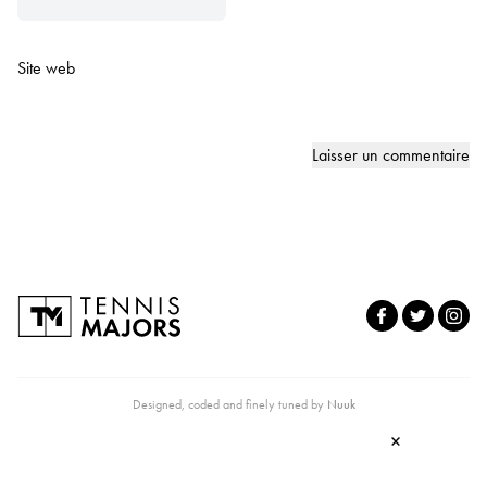
Site web
Designed, coded and finely tuned by
Nuuk
×