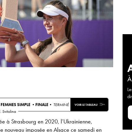
À
Le
di
 FEMMES SIMPLE •
FINALE
• TERMINÉ
VOIR LE TABLEAU
. Svitolina
trée à Strasbourg en 2020, l’Ukrainienne,
st de nouveau imposée en Alsace ce samedi en