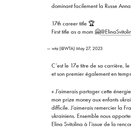
dominant facilement la Russe Anna 
17th career title 🏆
First title as a mom 🤗
@ElinaSvitoli
— wta (@WTA)
May 27, 2023
C’est le 17e titre de sa carrière, 
et son premier également en tem
« J’aimerais partager cette énergie
mon prize money aux enfants ukrai
difficile. J’aimerais remercier la F
ukrainiens. Ensemble nous apporte
Elina Svitolina à l’issue de la renco