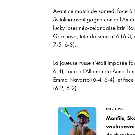
Avant ce match de samedi face à B
Svitolina avait gagné contre l’Amér
lucky loser néo-zélandaise Erin Rou
Gracheva, tête de série n°6 (6-3, 6
7-5, 6-3).
La joueuse russe s’était imposée f
6-4), face à l’Allemande Anna-Lena
Emma Navarro (6-4, 6-4), et face à
(6-2, 6-2).
LISEZ AUSSI
Monfils, Sk
voulu savoir
de chercher