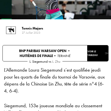
Tennis Majors
27 Juillet 2023
BNP PARIBAS WARSAW OPEN •
VOIR LE
HUITIÈMES DE FINALE
• TERMINÉ
TABLEAU
L. Siegemund
vs
L. Zhu
L’Allemande Laura Siegemund s’est qualifiée jeudi
pour les quarts de finale du tournoi de Varsovie, aux
dépens de la Chinoise Lin Zhu, tête de série n°4 (6-
4, 6-4).
Siegemund, 153e joueuse mondiale au classement