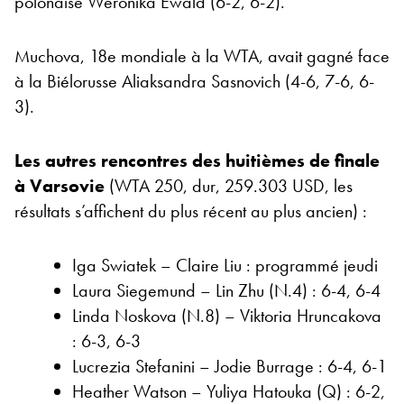
polonaise Weronika Ewald (6-2, 6-2).
Muchova, 18e mondiale à la WTA, avait gagné face
à la Biélorusse Aliaksandra Sasnovich (4-6, 7-6, 6-
3).
Les autres rencontres des huitièmes de finale
à Varsovie
(WTA 250, dur, 259.303 USD, les
résultats s’affichent du plus récent au plus ancien) :
Iga Swiatek – Claire Liu : programmé jeudi
Laura Siegemund – Lin Zhu (N.4) : 6-4, 6-4
Linda Noskova (N.8) – Viktoria Hruncakova
: 6-3, 6-3
Lucrezia Stefanini – Jodie Burrage : 6-4, 6-1
Heather Watson – Yuliya Hatouka (Q) : 6-2,