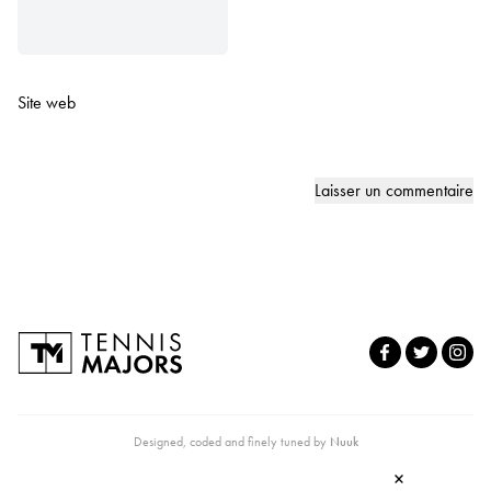
Site web
Designed, coded and finely tuned by
Nuuk
×