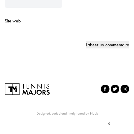
Site web
Designed, coded and finely tuned by
Nuuk
×