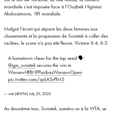
mondiale s’est imposée face à l’Ouzbek Niginina
Abduraimova, 181 mondiale.
Malgré l’écart qui sépare les deux femmes aux
classements et la propension de Swiatek à coller des
raclées, le score n’a pas été fleuve. Victoire 6-4, 6-3.
A hometown cheer for the top seed 🗣️
@iga_swiatek
secures the win in
Warsaw!
#BNPParibasWarsawOpen
pic.twitter.com/qnLA5rPfM5
— wta (@WTA)
July 25, 2023
Au deuxième tour, Swiatek, numéro un à la WTA, se