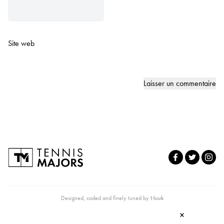
Site web
Designed, coded and finely tuned by
Nuuk
×