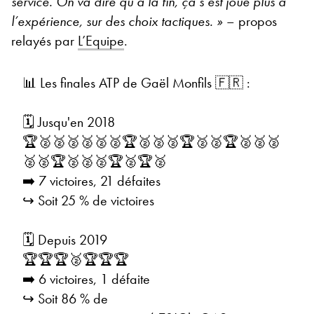
service. On va dire qu’à la fin, ça s’est joué plus à
l’expérience, sur des choix tactiques. »
– propos
relayés par
L’Equipe
.
📊 Les finales ATP de Gaël Monfils 🇫🇷 :
🗓️ Jusqu'en 2018
🏆🥈🥈🥈🥈🥈🥈🏆🥈🥈🥈🏆🥈🥈🏆🥈🥈🥈
🥈🥈🏆🥈🥈🥈🏆🥈🏆🥈
➡️ 7 victoires, 21 défaites
↪️ Soit 25 % de victoires
🗓️ Depuis 2019
🏆🏆🏆🥈🏆🏆🏆
➡️ 6 victoires, 1 défaite
↪️ Soit 86 % de